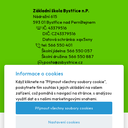
Základní škola Bystřice n.P.
Nádražní 615
593 01 Bystřice nad Pernštejnem
IČ: 43379516
DIČ: CZ43379516
Datová schránka: xqx5xny
tel: 566 550 401
Školní jídelna: 566 550 057
Školní družina: 566 550 887
posta@zsbystrice.cz
kopecka.h@zsbystrice.cz
Informace o cookies
podatelna@zsbystrice.cz
Když kliknete na "Přijmout všechny soubory cookie",
poskytnete tím souhlas k jejich ukládání na vašem
SCHRÁNKA DŮVĚRY
zařízení, což pomáhá s navigací na stránce, s analýzou
využití dat a s našimi marketingovými snahami.
Přijmout všechny soubory cookies
Nastavení cookies
Textová verze
|
Mapa stránek
|
Prohlášení o přístupnosti