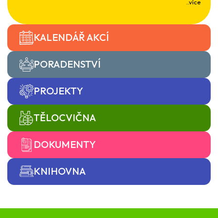
..více
KALENDÁŘ AKCÍ
PORADENSTVÍ
PROJEKTY
TĚLOCVIČNA
DOKUMENTY
KNIHOVNA