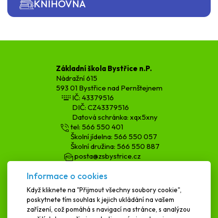
KNIHOVNA
Základní škola Bystřice n.P.
Nádražní 615
593 01 Bystřice nad Pernštejnem
IČ: 43379516
DIČ: CZ43379516
Datová schránka: xqx5xny
tel: 566 550 401
Školní jídelna: 566 550 057
Školní družina: 566 550 887
posta@zsbystrice.cz
kopecka.h@zsbystrice.cz
Informace o cookies
podatelna@zsbystrice.cz
Když kliknete na "Přijmout všechny soubory cookie",
poskytnete tím souhlas k jejich ukládání na vašem
SCHRÁNKA DŮVĚRY
zařízení, což pomáhá s navigací na stránce, s analýzou