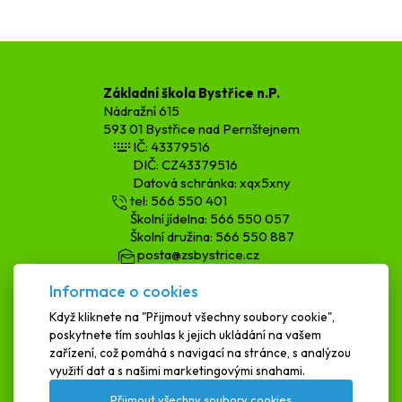
Základní škola Bystřice n.P.
Nádražní 615
593 01 Bystřice nad Pernštejnem
IČ: 43379516
DIČ: CZ43379516
Datová schránka: xqx5xny
tel: 566 550 401
Školní jídelna: 566 550 057
Školní družina: 566 550 887
posta@zsbystrice.cz
kopecka.h@zsbystrice.cz
Informace o cookies
podatelna@zsbystrice.cz
Když kliknete na "Přijmout všechny soubory cookie",
poskytnete tím souhlas k jejich ukládání na vašem
SCHRÁNKA DŮVĚRY
zařízení, což pomáhá s navigací na stránce, s analýzou
využití dat a s našimi marketingovými snahami.
Přijmout všechny soubory cookies