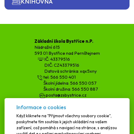
KNIHOVNA
Základní škola Bystřice n.P.
Nádražní 615
593 01 Bystřice nad Pernštejnem
IČ: 43379516
DIČ: CZ43379516
Datová schránka: xqx5xny
tel: 566 550 401
Školní jídelna: 566 550 057
Školní družina: 566 550 887
posta@zsbystrice.cz
kopecka.h@zsbystrice.cz
Informace o cookies
podatelna@zsbystrice.cz
Když kliknete na "Přijmout všechny soubory cookie",
poskytnete tím souhlas k jejich ukládání na vašem
SCHRÁNKA DŮVĚRY
zařízení, což pomáhá s navigací na stránce, s analýzou
využití dat a s našimi marketingovými snahami.