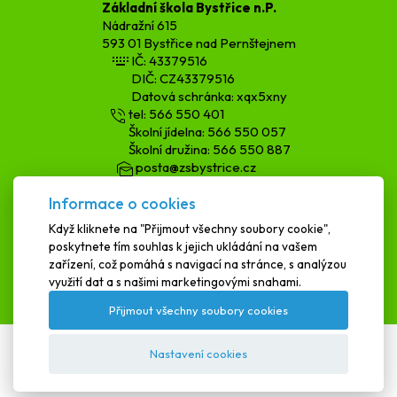
Základní škola Bystřice n.P.
Nádražní 615
593 01 Bystřice nad Pernštejnem
IČ: 43379516
DIČ: CZ43379516
Datová schránka: xqx5xny
tel: 566 550 401
Školní jídelna: 566 550 057
Školní družina: 566 550 887
posta@zsbystrice.cz
kopecka.h@zsbystrice.cz
Informace o cookies
podatelna@zsbystrice.cz
Když kliknete na "Přijmout všechny soubory cookie",
poskytnete tím souhlas k jejich ukládání na vašem
SCHRÁNKA DŮVĚRY
zařízení, což pomáhá s navigací na stránce, s analýzou
využití dat a s našimi marketingovými snahami.
Přijmout všechny soubory cookies
Nastavení cookies
Textová verze
|
Mapa stránek
|
Prohlášení o přístupnosti
ZŠ Bystřice 2025 © All Rights Reserved, Created by
LE CLAVERA s.r.o.