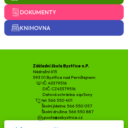
DOKUMENTY
KNIHOVNA
Základní škola Bystřice n.P.
Nádražní 615
593 01 Bystřice nad Pernštejnem
IČ: 43379516
DIČ: CZ43379516
Datová schránka: xqx5xny
tel: 566 550 401
Školní jídelna: 566 550 057
Školní družina: 566 550 887
posta@zsbystrice.cz
kopecka.h@zsbystrice.cz