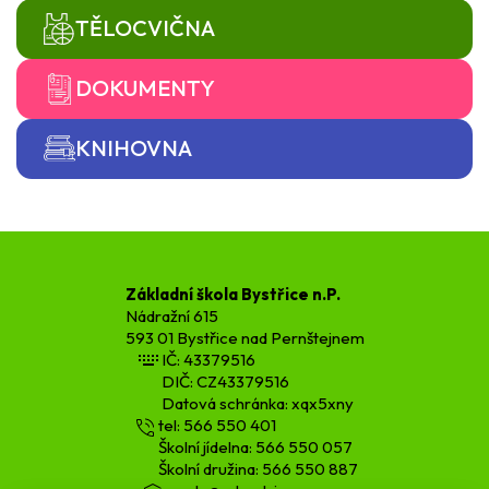
TĚLOCVIČNA
DOKUMENTY
KNIHOVNA
Základní škola Bystřice n.P.
Nádražní 615
593 01 Bystřice nad Pernštejnem
IČ: 43379516
DIČ: CZ43379516
Datová schránka: xqx5xny
tel: 566 550 401
Školní jídelna: 566 550 057
Školní družina: 566 550 887