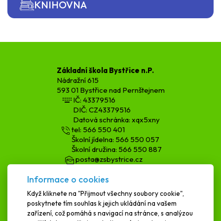
KNIHOVNA
Základní škola Bystřice n.P.
Nádražní 615
593 01 Bystřice nad Pernštejnem
IČ: 43379516
DIČ: CZ43379516
Datová schránka: xqx5xny
tel: 566 550 401
Školní jídelna: 566 550 057
Školní družina: 566 550 887
posta@zsbystrice.cz
kopecka.h@zsbystrice.cz
Informace o cookies
podatelna@zsbystrice.cz
Když kliknete na "Přijmout všechny soubory cookie",
poskytnete tím souhlas k jejich ukládání na vašem
SCHRÁNKA DŮVĚRY
zařízení, což pomáhá s navigací na stránce, s analýzou