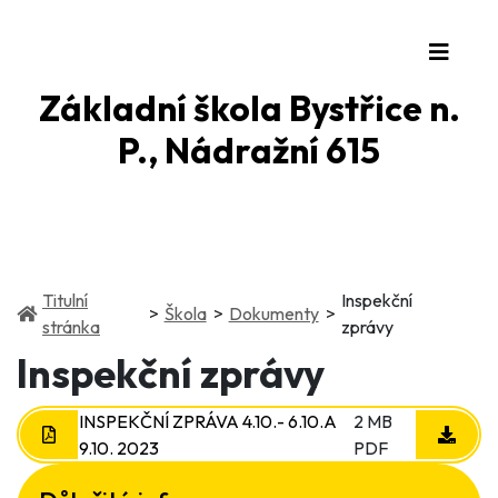
Základní škola Bystřice n.
P., Nádražní 615
Titulní
Inspekční
(current)
(current)
Škola
Dokumenty
(current)
stránka
zprávy
Inspekční zprávy
INSPEKČNÍ ZPRÁVA 4.10.- 6.10.A
2 MB
9.10. 2023
PDF