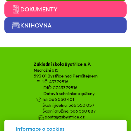
DOKUMENTY
KNIHOVNA
Základní škola Bystřice n.P.
Nádražní 615
593 01 Bystřice nad Pernštejnem
IČ: 43379516
DIČ: CZ43379516
Datová schránka: xqx5xny
tel: 566 550 401
Školní jídelna: 566 550 057
Školní družina: 566 550 887
posta@zsbystrice.cz
kopecka.h@zsbystrice.cz
Informace o cookies
podatelna@zsbystrice.cz