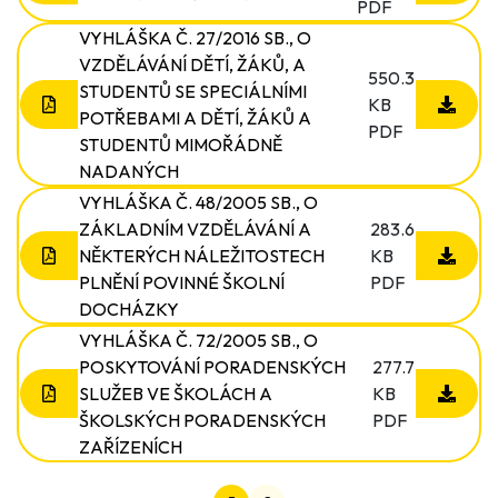
PDF
VYHLÁŠKA Č. 27/2016 SB., O
VZDĚLÁVÁNÍ DĚTÍ, ŽÁKŮ, A
550.3
STUDENTŮ SE SPECIÁLNÍMI
KB
POTŘEBAMI A DĚTÍ, ŽÁKŮ A
PDF
STUDENTŮ MIMOŘÁDNĚ
NADANÝCH
VYHLÁŠKA Č. 48/2005 SB., O
ZÁKLADNÍM VZDĚLÁVÁNÍ A
283.6
NĚKTERÝCH NÁLEŽITOSTECH
KB
PLNĚNÍ POVINNÉ ŠKOLNÍ
PDF
DOCHÁZKY
VYHLÁŠKA Č. 72/2005 SB., O
POSKYTOVÁNÍ PORADENSKÝCH
277.7
SLUŽEB VE ŠKOLÁCH A
KB
ŠKOLSKÝCH PORADENSKÝCH
PDF
ZAŘÍZENÍCH