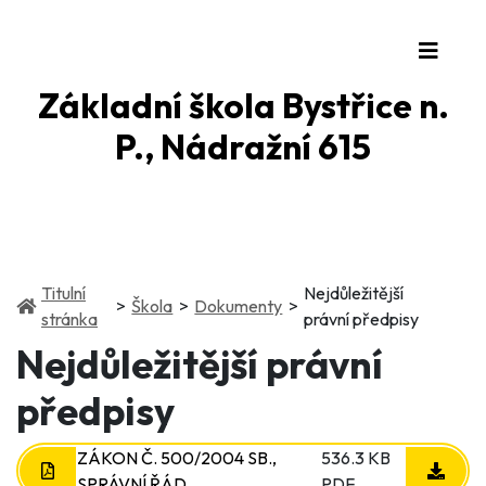
Základní škola Bystřice n.
P., Nádražní 615
Titulní
Nejdůležitější
(current)
(current)
Škola
Dokumenty
(current)
stránka
právní předpisy
Nejdůležitější právní
předpisy
ZÁKON Č. 500/2004 SB.,
536.3 KB
SPRÁVNÍ ŘÁD
PDF