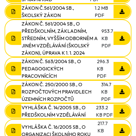
ZÁKON Č.561/2004 SB.,
1.2 MB
ŠKOLSKÝ ZÁKON
PDF
ZÁKON Č. 561/2004 SB., O
PŘEDŠKOLNÍM, ZÁKLADNÍM,
953.7
STŘEDNÍM, VYŠŠÍM ODBORNÉM A
KB
JINÉM VZDĚLÁVÁNÍ (ŠKOLSKÝ
PDF
ZÁKON), ÚPRAVA K 1. 1. 2024
ZÁKON Č. 563/2004 SB., O
296.3
PEDAGOGICKÝCH
KB
PRACOVNÍCÍCH
PDF
ZÁKON Č. 250/2000 SB., O
314.7
ROZPOČTOVÝCH PRAVIDLECH
KB
ÚZEMNÍCH ROZPOČTŮ
PDF
VYHLÁŠKA Č. 14/2005 SB., O
233.2
PŘEDŠKOLNÍM VZDĚLÁVÁNÍ
KB PDF
217.7
VYHLÁŠKA Č. 16/2005 SB., O
KB
ORGANIZACI ŠKOLNÍHO ROKU