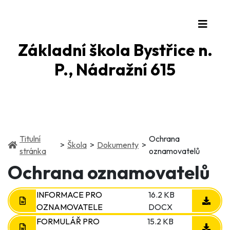
Základní škola Bystřice n.
P., Nádražní 615
Titulní
Ochrana
(current)
(current)
Škola
Dokumenty
(current)
stránka
oznamovatelů
Ochrana oznamovatelů
INFORMACE PRO
16.2 KB
OZNAMOVATELE
DOCX
FORMULÁŘ PRO
15.2 KB