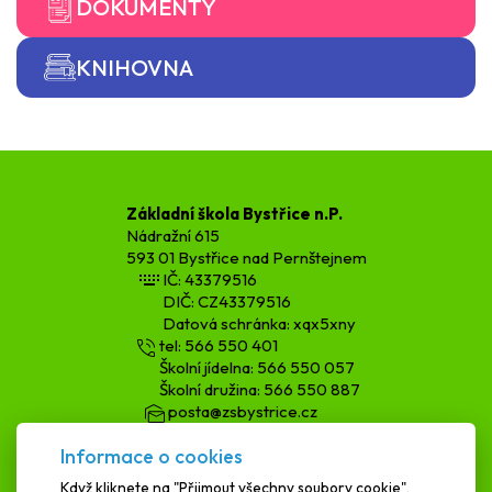
DOKUMENTY
KNIHOVNA
Základní škola Bystřice n.P.
Nádražní 615
593 01 Bystřice nad Pernštejnem
IČ: 43379516
DIČ: CZ43379516
Datová schránka: xqx5xny
tel: 566 550 401
Školní jídelna: 566 550 057
Školní družina: 566 550 887
posta@zsbystrice.cz
kopecka.h@zsbystrice.cz
Informace o cookies
podatelna@zsbystrice.cz
Když kliknete na "Přijmout všechny soubory cookie",