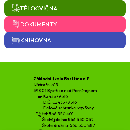
TĚLOCVIČNA
DOKUMENTY
KNIHOVNA
Základní škola Bystřice n.P.
Nádražní 615
593 01 Bystřice nad Pernštejnem
IČ: 43379516
DIČ: CZ43379516
Datová schránka: xqx5xny
tel: 566 550 401
Školní jídelna: 566 550 057
Školní družina: 566 550 887