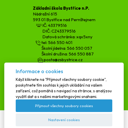
Základní škola Bystřice n.P.
Nádražní 615
593 01 Bystřice nad Pernštejnem
IČ: 43379516
DIČ: CZ43379516
Datová schránka: xqx5xny
tel: 566 550 401
Školní jídelna: 566 550 057
Školní družina: 566 550 887
posta@zsbystrice.cz
kopecka.h@zsbystrice.cz
Informace o cookies
podatelna@zsbystrice.cz
Když kliknete na "Přijmout všechny soubory cookie",
poskytnete tím souhlas k jejich ukládání na vašem
SCHRÁNKA DŮVĚRY
zařízení, což pomáhá s navigací na stránce, s analýzou
využití dat a s našimi marketingovými snahami.
Přijmout všechny soubory cookies
Nastavení cookies
Textová verze
|
Mapa stránek
|
Prohlášení o přístupnosti
ZŠ Bystřice 2025 © All Rights Reserved, Created by
LE CLAVERA s.r.o.