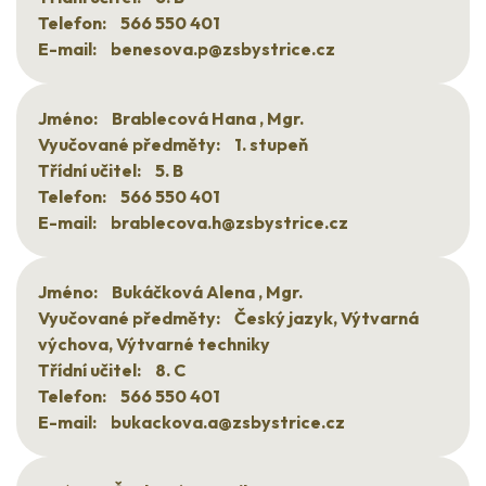
Telefon:
566 550 401
E-mail:
benesova.p@zsbystrice.cz
Jméno:
Brablecová Hana , Mgr.
Vyučované předměty:
1. stupeň
Třídní učitel:
5. B
Telefon:
566 550 401
E-mail:
brablecova.h@zsbystrice.cz
Jméno:
Bukáčková Alena , Mgr.
Vyučované předměty:
Český jazyk, Výtvarná
výchova, Výtvarné techniky
Třídní učitel:
8. C
Telefon:
566 550 401
E-mail:
bukackova.a@zsbystrice.cz