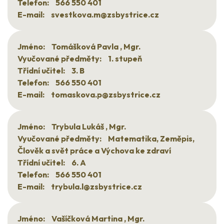
Telefon:
566 550 401
E-mail:
svestkova.m@zsbystrice.cz
Jméno:
Tomášková Pavla , Mgr.
Vyučované předměty:
1. stupeň
Třídní učitel:
3. B
Telefon:
566 550 401
E-mail:
tomaskova.p@zsbystrice.cz
Jméno:
Trybula Lukáš , Mgr.
Vyučované předměty:
Matematika, Zeměpis,
Člověk a svět práce a Výchova ke zdraví
Třídní učitel:
6. A
Telefon:
566 550 401
E-mail:
trybula.l@zsbystrice.cz
Jméno:
Vašíčková Martina , Mgr.