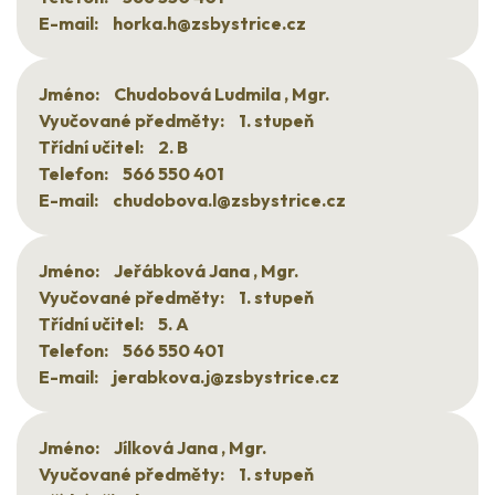
E-mail:
horka.h@zsbystrice.cz
Jméno:
Chudobová Ludmila , Mgr.
Vyučované předměty:
1. stupeň
Třídní učitel:
2. B
Telefon:
566 550 401
E-mail:
chudobova.l@zsbystrice.cz
Jméno:
Jeřábková Jana , Mgr.
Vyučované předměty:
1. stupeň
Třídní učitel:
5. A
Telefon:
566 550 401
E-mail:
jerabkova.j@zsbystrice.cz
Jméno:
Jílková Jana , Mgr.
Vyučované předměty:
1. stupeň