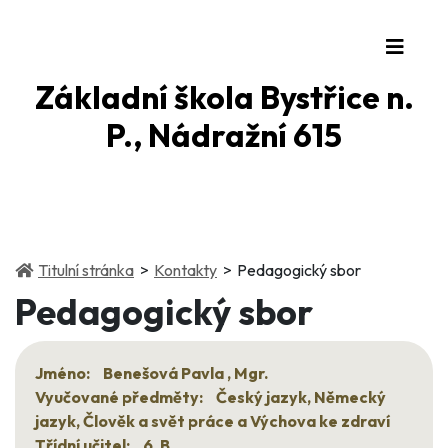
Základní škola Bystřice n.
P., Nádražní 615
(current)
(current)
Titulní stránka
Kontakty
Pedagogický sbor
Pedagogický sbor
Jméno:
Benešová Pavla , Mgr.
Vyučované předměty:
Český jazyk, Německý
jazyk, Člověk a svět práce a Výchova ke zdraví
Třídní učitel:
6. B