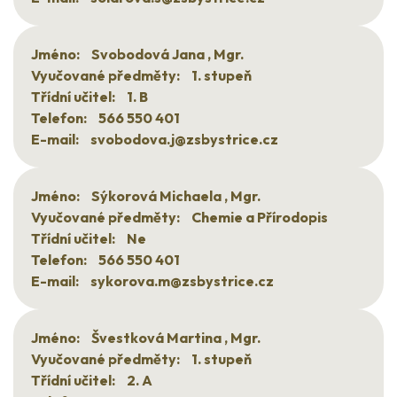
Jméno:
Svobodová Jana , Mgr.
Vyučované předměty:
1. stupeň
Třídní učitel:
1. B
Telefon:
566 550 401
E-mail:
svobodova.j@zsbystrice.cz
Jméno:
Sýkorová Michaela , Mgr.
Vyučované předměty:
Chemie a Přírodopis
Třídní učitel:
Ne
Telefon:
566 550 401
E-mail:
sykorova.m@zsbystrice.cz
Jméno:
Švestková Martina , Mgr.
Vyučované předměty:
1. stupeň
Třídní učitel:
2. A