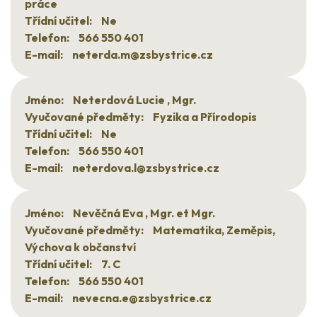
práce
Třídní učitel:
Ne
Telefon:
566 550 401
E-mail:
neterda.m@zsbystrice.cz
Jméno:
Neterdová Lucie , Mgr.
Vyučované předměty:
Fyzika a Přírodopis
Třídní učitel:
Ne
Telefon:
566 550 401
E-mail:
neterdova.l@zsbystrice.cz
Jméno:
Nevěčná Eva , Mgr. et Mgr.
Vyučované předměty:
Matematika, Zeměpis,
Výchova k občanství
Třídní učitel:
7. C
Telefon:
566 550 401
E-mail:
nevecna.e@zsbystrice.cz