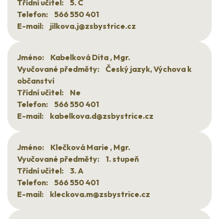
Třídní učitel:
5. C
Telefon:
566 550 401
E-mail:
jilkova.j@zsbystrice.cz
Jméno:
Kabelková Dita , Mgr.
Vyučované předměty:
Český jazyk, Výchova k
občanství
Třídní učitel:
Ne
Telefon:
566 550 401
E-mail:
kabelkova.d@zsbystrice.cz
Jméno:
Klečková Marie , Mgr.
Vyučované předměty:
1. stupeň
Třídní učitel:
3. A
Telefon:
566 550 401
E-mail:
kleckova.m@zsbystrice.cz