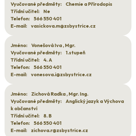
Vyučované předměty:
Chemie a Přírodopis
Třídní učitel:
Ne
Telefon:
566 550 401
E-mail:
vasickova.m@zsbystrice.cz
Jméno:
Vonešová Iva , Mgr.
Vyučované předměty:
1.stupeň
Třídní učitel:
4. A
Telefon:
566 550 401
E-mail:
vonesova.i@zsbystrice.cz
Jméno:
Zichová Radka , Mgr. Ing.
Vyučované předměty:
Anglický jazyk a Výchova
k občanství
Třídní učitel:
8. B
Telefon:
566 550 401
E-mail:
zichova.r@zsbystrice.cz