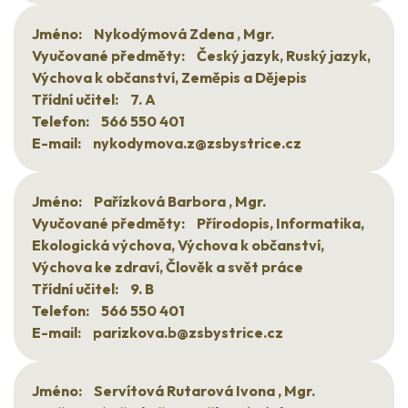
Jméno:
Nykodýmová Zdena , Mgr.
Vyučované předměty:
Český jazyk, Ruský jazyk,
Výchova k občanství, Zeměpis a Dějepis
Třídní učitel:
7. A
Telefon:
566 550 401
E-mail:
nykodymova.z@zsbystrice.cz
Jméno:
Pařízková Barbora , Mgr.
Vyučované předměty:
Přírodopis, Informatika,
Ekologická výchova, Výchova k občanství,
Výchova ke zdraví, Člověk a svět práce
Třídní učitel:
9. B
Telefon:
566 550 401
E-mail:
parizkova.b@zsbystrice.cz
Jméno:
Servítová Rutarová Ivona , Mgr.