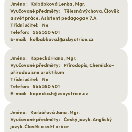
Jméno:
Kolbábková Lenka , Mgr.
Vyučované předměty:
Tělesná výchova, Člověk
a svět práce, Asistent pedagoga v 7.A
Třídní učitel:
Ne
Telefon:
566 550 401
E-mail:
kolbabkova.l@zsbystrice.cz
Jméno:
Kopecká Hana , Mgr.
Vyučované předměty:
Přírodopis, Chemicko-
přírodopisné praktikum
Třídní učitel:
Ne
Telefon:
566 550 401
E-mail:
kopecka.h@zsbystrice.cz
Jméno:
Korbářová Jana , Mgr.
Vyučované předměty:
Český jazyk, Anglický
jazyk, Člověk a svět práce