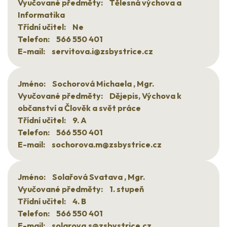
Vyučované předměty:
Tělesná výchova a
Informatika
Třídní učitel:
Ne
Telefon:
566 550 401
E-mail:
servitova.i@zsbystrice.cz
Jméno:
Sochorová Michaela , Mgr.
Vyučované předměty:
Dějepis, Výchova k
občanství a Člověk a svět práce
Třídní učitel:
9. A
Telefon:
566 550 401
E-mail:
sochorova.m@zsbystrice.cz
Jméno:
Solařová Svatava , Mgr.
Vyučované předměty:
1. stupeň
Třídní učitel:
4. B
Telefon:
566 550 401
E-mail:
solarova.s@zsbystrice.cz