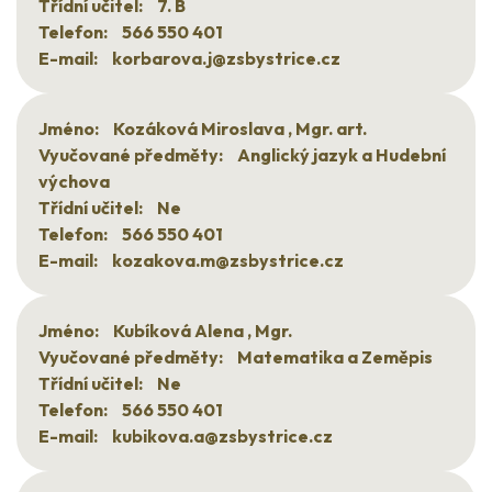
Třídní učitel:
7. B
Telefon:
566 550 401
E-mail:
korbarova.j@zsbystrice.cz
Jméno:
Kozáková Miroslava , Mgr. art.
Vyučované předměty:
Anglický jazyk a Hudební
výchova
Třídní učitel:
Ne
Telefon:
566 550 401
E-mail:
kozakova.m@zsbystrice.cz
Jméno:
Kubíková Alena , Mgr.
Vyučované předměty:
Matematika a Zeměpis
Třídní učitel:
Ne
Telefon:
566 550 401
E-mail:
kubikova.a@zsbystrice.cz