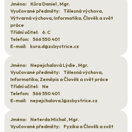
Jméno:
Kůra Daniel , Mgr.
Vyučované předměty:
Tělesná výchova,
Výtvarná výchova, Informatika, Člověk a svět
práce
Třídní učitel:
6. C
Telefon:
566 550 401
E-mail:
kura.d@zsbystrice.cz
Jméno:
Nepejchalová Lýdie , Mgr.
Vyučované předměty:
Tělesná výchova,
Informatika, Zeměpis a Člověk a svět práce
Třídní učitel:
Ne
Telefon:
566 550 401
E-mail:
nepejchalova.l@zsbystrice.cz
Jméno:
Neterda Michal , Mgr.
Vyučované předměty:
Fyzika a Člověk a svět