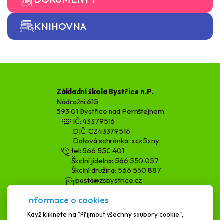
KNIHOVNA
Základní škola Bystřice n.P.
Nádražní 615
593 01 Bystřice nad Pernštejnem
IČ: 43379516
DIČ: CZ43379516
Datová schránka: xqx5xny
tel: 566 550 401
Školní jídelna: 566 550 057
Školní družina: 566 550 887
posta@zsbystrice.cz
kopecka.h@zsbystrice.cz
Informace o cookies
podatelna@zsbystrice.cz
Když kliknete na "Přijmout všechny soubory cookie",