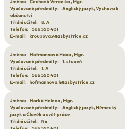
Jméno:
Čechová Veronika , Mgr.
Vyučované předměty:
Anglický jazyk, Výchova k
občanství
Třídní učitel:
8. A
Telefon:
566 550 401
E-mail:
kroupova.v@zsbystrice.cz
Jméno:
Hofmannová Hana , Mgr.
Vyučované předměty:
1. stupeň
Třídní učitel:
1. A
Telefon:
566 550 401
E-mail:
hofmannova.h@zsbystrice.cz
Jméno:
Horká Helena , Mgr.
Vyučované předměty:
Anglický jazyk, Německý
jazyk a Člověk a svět práce
Třídní učitel:
Ne
Telefon:
566 550 401