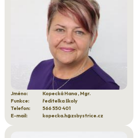
Jméno:
Kopecká Hana , Mgr.
Funkce:
ředitelka školy
Telefon:
566 550 401
E-mail:
kopecka.h@zsbystrice.cz