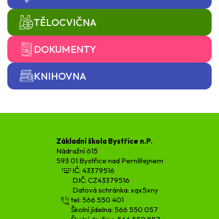
TĚLOCVIČNA
DOKUMENTY
KNIHOVNA
Základní škola Bystřice n.P.
Nádražní 615
593 01 Bystřice nad Pernštejnem
IČ: 43379516
DIČ: CZ43379516
Datová schránka: xqx5xny
tel: 566 550 401
Školní jídelna: 566 550 057