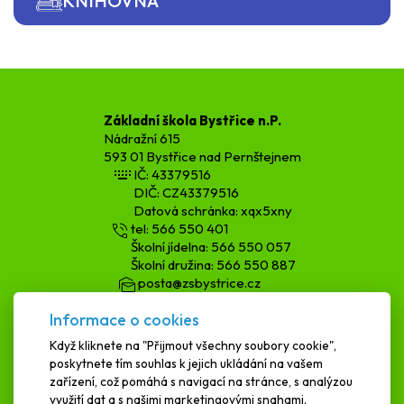
KNIHOVNA
Základní škola Bystřice n.P.
Nádražní 615
593 01 Bystřice nad Pernštejnem
IČ: 43379516
DIČ: CZ43379516
Datová schránka: xqx5xny
tel: 566 550 401
Školní jídelna: 566 550 057
Školní družina: 566 550 887
posta@zsbystrice.cz
kopecka.h@zsbystrice.cz
Informace o cookies
podatelna@zsbystrice.cz
Když kliknete na "Přijmout všechny soubory cookie",
poskytnete tím souhlas k jejich ukládání na vašem
SCHRÁNKA DŮVĚRY
zařízení, což pomáhá s navigací na stránce, s analýzou
využití dat a s našimi marketingovými snahami.