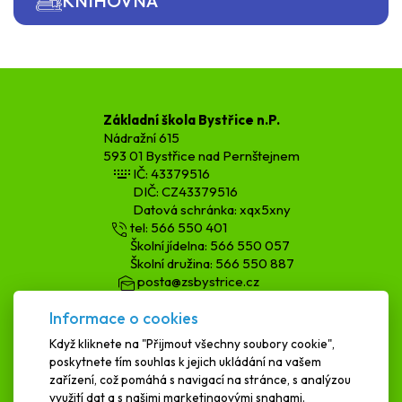
KNIHOVNA
Základní škola Bystřice n.P.
Nádražní 615
593 01 Bystřice nad Pernštejnem
IČ: 43379516
DIČ: CZ43379516
Datová schránka: xqx5xny
tel: 566 550 401
Školní jídelna: 566 550 057
Školní družina: 566 550 887
posta@zsbystrice.cz
kopecka.h@zsbystrice.cz
Informace o cookies
podatelna@zsbystrice.cz
Když kliknete na "Přijmout všechny soubory cookie",
poskytnete tím souhlas k jejich ukládání na vašem
SCHRÁNKA DŮVĚRY
zařízení, což pomáhá s navigací na stránce, s analýzou
využití dat a s našimi marketingovými snahami.