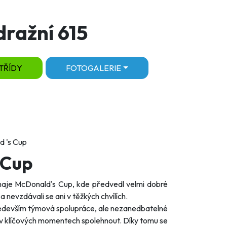
dražní 615
TŘÍDY
FOTOGALERIE
d 's Cup
 Cup
urnaje McDonald's Cup, kde předvedl velmi dobré
a nevzdávali se ani v těžkých chvílích.
 především týmová spolupráce, ale nezanedbatelné
hli v klíčových momentech spolehnout. Díky tomu se