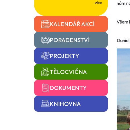
..více
nám na
Všem h
KALENDÁŘ AKCÍ
PORADENSTVÍ
Daniel
PROJEKTY
TĚLOCVIČNA
DOKUMENTY
KNIHOVNA