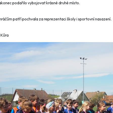
konec podařilo vybojovat krásné druhé místo.
ráčům patří pochvala za reprezentaci školy i sportovní nasazení.
 Kůra