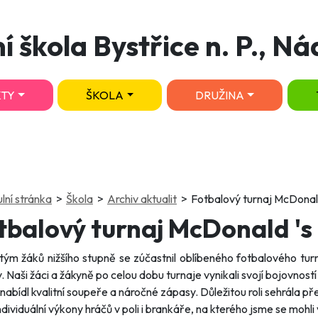
í škola Bystřice n. P., Ná
TY
ŠKOLA
DRUŽINA
(current)
(current)
(current)
ulní stránka
Škola
Archiv aktualit
Fotbalový turnaj McDonal
tbalový turnaj McDonald 's
 tým žáků nižšího stupně se zúčastnil oblíbeného fotbalového t
 Naši žáci a žákyně po celou dobu turnaje vynikali svojí bojovností 
 nabídl kvalitní soupeře a náročné zápasy. Důležitou roli sehrála
 individuální výkony hráčů v poli i brankáře, na kterého jsme se mo