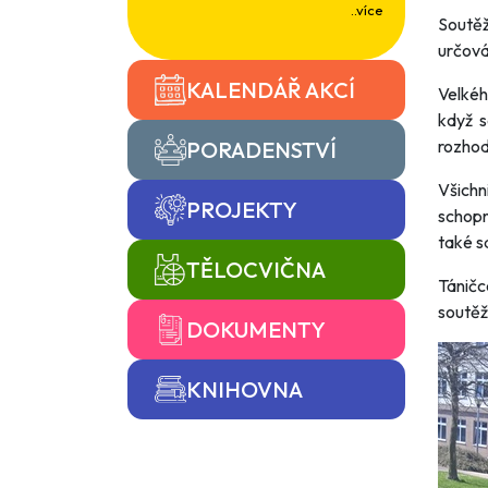
..více
Soutěž
určová
KALENDÁŘ AKCÍ
Velkéh
když s
rozhod
PORADENSTVÍ
Všichn
PROJEKTY
schopn
také s
TĚLOCVIČNA
Tánič
soutěž
DOKUMENTY
KNIHOVNA