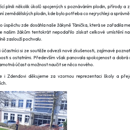
ící plnili několik úkolů spojených s poznáváním plodin, přírody a
ní zemědělských plodin, kde bylo potřeba co nejrychleji a správně 
o úspěchu zde dosáhla naše žákyně Tánička, která se zařadila mezi tř
e našim žákům tentokrát nepodařilo získat celkové umístění na 
ně zaslouží pochvalu.
i účastníci si ze soutěže odvezli nové zkušenosti, zajímavé poznat
osti s ostatními. Především však panovala spokojenost a dobrá ná
amotná účast a možnost naučit se něco nového.
ce i Zdendovi děkujeme za vzornou reprezentaci školy a př
ích.