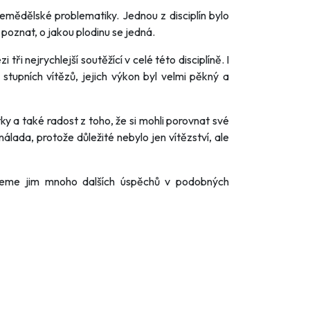
 zemědělské problematiky. Jednou z disciplín bylo
poznat, o jakou plodinu se jedná.
i nejrychlejší soutěžící v celé této disciplíně. I
stupních vítězů, jejich výkon byl velmi pěkný a
ky a také radost z toho, že si mohli porovnat své
lada, protože důležité nebylo jen vítězství, ale
ejeme jim mnoho dalších úspěchů v podobných