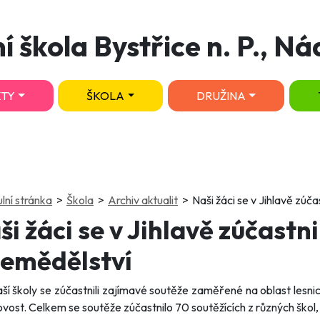
í škola Bystřice n. P., Ná
TY
ŠKOLA
DRUŽINA
(current)
(current)
(current)
ulní stránka
Škola
Archiv aktualit
Naši žáci se v Jihlavě zúča
ši žáci se v Jihlavě zúčastni
zemědělství
aší školy se zúčastnili zajímavé soutěže zaměřené na oblast lesnictv
vost. Celkem se soutěže zúčastnilo 70 soutěžících z různých škol,