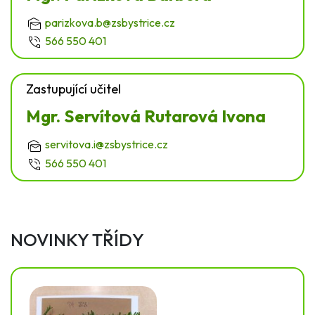
parizkova.b@zsbystrice.cz
566 550 401
Zastupující učitel
Mgr. Servítová Rutarová Ivona
servitova.i@zsbystrice.cz
566 550 401
NOVINKY TŘÍDY