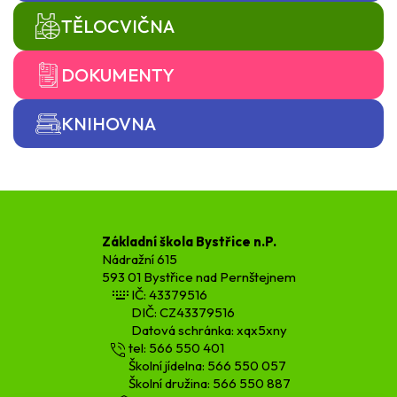
TĚLOCVIČNA
DOKUMENTY
KNIHOVNA
Základní škola Bystřice n.P.
Nádražní 615
593 01 Bystřice nad Pernštejnem
IČ: 43379516
DIČ: CZ43379516
Datová schránka: xqx5xny
tel: 566 550 401
Školní jídelna: 566 550 057
Školní družina: 566 550 887