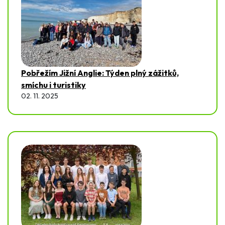
Pobřežím Jižní Anglie: Týden plný zážitků,
smíchu i turistiky
02. 11. 2025