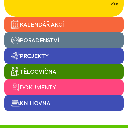
..více
KALENDÁŘ AKCÍ
PORADENSTVÍ
PROJEKTY
TĚLOCVIČNA
DOKUMENTY
KNIHOVNA