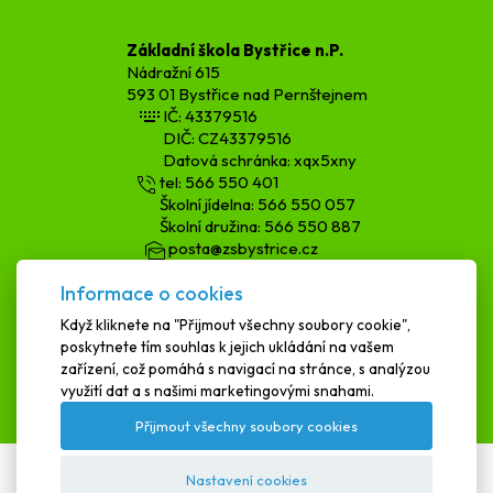
Základní škola Bystřice n.P.
Nádražní 615
593 01 Bystřice nad Pernštejnem
IČ: 43379516
DIČ: CZ43379516
Datová schránka: xqx5xny
tel: 566 550 401
Školní jídelna: 566 550 057
Školní družina: 566 550 887
posta@zsbystrice.cz
kopecka.h@zsbystrice.cz
Informace o cookies
podatelna@zsbystrice.cz
Když kliknete na "Přijmout všechny soubory cookie",
poskytnete tím souhlas k jejich ukládání na vašem
SCHRÁNKA DŮVĚRY
zařízení, což pomáhá s navigací na stránce, s analýzou
využití dat a s našimi marketingovými snahami.
Přijmout všechny soubory cookies
Nastavení cookies
Textová verze
|
Mapa stránek
|
Prohlášení o přístupnosti