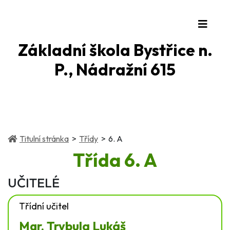
Základní škola Bystřice n.
P., Nádražní 615
(current)
(current)
Titulní stránka
Třídy
6. A
Třída
6. A
UČITELÉ
Třídní učitel
Mgr. Trybula Lukáš