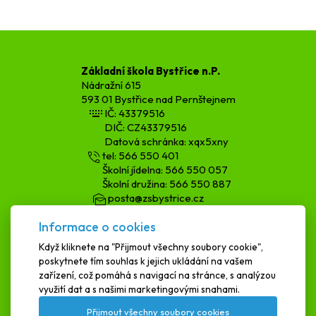
Základní škola Bystřice n.P.
Nádražní 615
593 01 Bystřice nad Pernštejnem
IČ: 43379516
DIČ: CZ43379516
Datová schránka: xqx5xny
tel: 566 550 401
Školní jídelna: 566 550 057
Školní družina: 566 550 887
posta@zsbystrice.cz
kopecka.h@zsbystrice.cz
Informace o cookies
podatelna@zsbystrice.cz
Když kliknete na "Přijmout všechny soubory cookie",
poskytnete tím souhlas k jejich ukládání na vašem
SCHRÁNKA DŮVĚRY
zařízení, což pomáhá s navigací na stránce, s analýzou
využití dat a s našimi marketingovými snahami.
Přijmout všechny soubory cookies