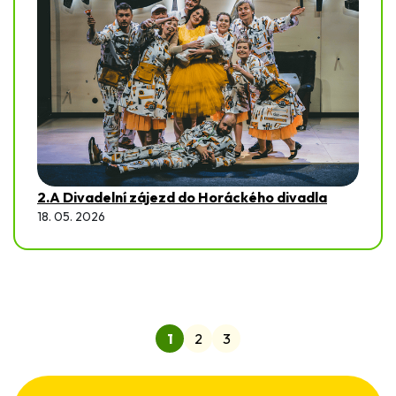
2.A Divadelní zájezd do Horáckého divadla
18. 05. 2026
1
2
3