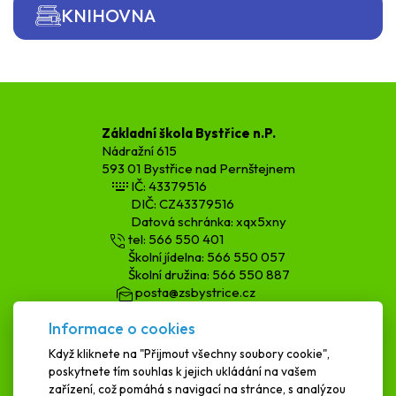
KNIHOVNA
Základní škola Bystřice n.P.
Nádražní 615
593 01 Bystřice nad Pernštejnem
IČ: 43379516
DIČ: CZ43379516
Datová schránka: xqx5xny
tel: 566 550 401
Školní jídelna: 566 550 057
Školní družina: 566 550 887
posta@zsbystrice.cz
kopecka.h@zsbystrice.cz
Informace o cookies
podatelna@zsbystrice.cz
Když kliknete na "Přijmout všechny soubory cookie",
poskytnete tím souhlas k jejich ukládání na vašem
SCHRÁNKA DŮVĚRY
zařízení, což pomáhá s navigací na stránce, s analýzou