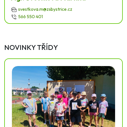
svestkova.m@zsbystrice.cz
566 550 401
NOVINKY TŘÍDY