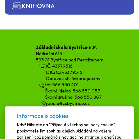
KNIHOVNA
Základní škola Bystřice n.P.
Nádražní 615
593 01 Bystřice nad Pernštejnem
IČ: 43379516
DIČ: CZ43379516
Datová schránka: xqx5xny
tel: 566 550 401
Školní jídelna: 566 550 057
Školní družina: 566 550 887
posta@zsbystrice.cz
kopecka.h@zsbystrice.cz
Informace o cookies
podatelna@zsbystrice.cz
Když kliknete na "Přijmout všechny soubory cookie",
poskytnete tím souhlas k jejich ukládání na vašem
SCHRÁNKA DŮVĚRY
zařízení, což pomáhá s navigací na stránce, s analýzou