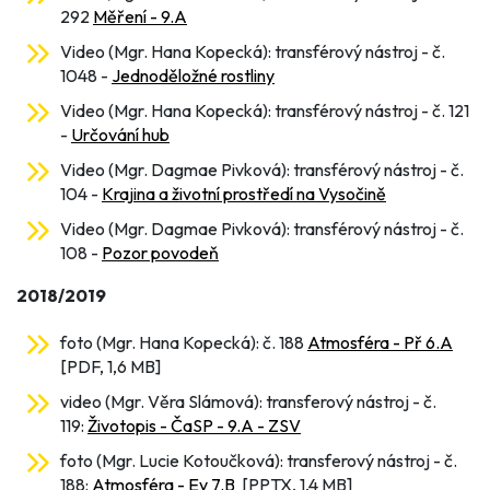
292
Měření - 9.A
Video (Mgr. Hana Kopecká): transférový nástroj - č.
1048 -
Jednoděložné rostliny
Video (Mgr. Hana Kopecká): transférový nástroj - č. 121
-
Určování hub
Video (Mgr. Dagmae Pivková): transférový nástroj - č.
104 -
Krajina a životní prostředí na Vysočině
Video (Mgr. Dagmae Pivková): transférový nástroj - č.
108 -
Pozor povodeň
2018/2019
foto (Mgr. Hana Kopecká): č. 188
Atmosféra - Př 6.A
[PDF, 1,6 MB]
video (Mgr. Věra Slámová): transferový nástroj - č.
119:
Životopis - ČaSP - 9.A - ZSV
foto (Mgr. Lucie Kotoučková): transferový nástroj - č.
188:
Atmosféra - Ev 7.B
[PPTX, 1,4 MB]