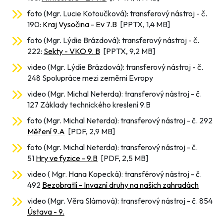
foto (Mgr. Lucie Kotoučková): transferový nástroj - č.
190:
Kraj Vysočina - Ev 7.B
[PPTX, 1,4 MB]
foto (Mgr. Lýdie Brázdová): transferový nástroj - č.
222:
Sekty - VKO 9. B
[PPTX, 9,2 MB]
video (Mgr. Lýdie Brázdová): transferový nástroj - č.
248 Spolupráce mezi zeměmi Evropy
video (Mgr. Michal Neterda): transferový nástroj - č.
127 Základy technického kreslení 9.B
foto (Mgr. Michal Neterda): transferový nástroj - č. 292
Měření 9.A
[PDF, 2,9 MB]
foto (Mgr. Michal Neterda): transferový nástroj - č.
51
Hry ve fyzice - 9.B
[PDF, 2,5 MB]
video ( Mgr. Hana Kopecká): transférový nástroj - č.
492
Bezobratlí - Invazní druhy na našich zahradách
video (Mgr. Věra Slámová): transferový nástroj - č. 854
Ústava - 9.