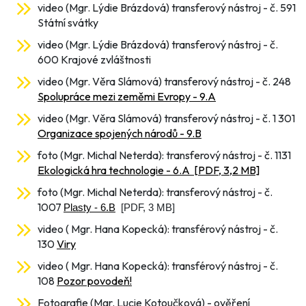
video (Mgr. Lýdie Brázdová) transferový nástroj - č. 591
Státní svátky
video (Mgr. Lýdie Brázdová) transferový nástroj - č.
600 Krajové zvláštnosti
video (Mgr. Věra Slámová) transferový nástroj - č. 248
Spolupráce mezi zeměmi Evropy - 9.A
video (Mgr. Věra Slámová) transferový nástroj - č. 1 301
Organizace spojených národů - 9.B
foto (Mgr. Michal Neterda): transferový nástroj - č. 1131
Ekologická hra
technologie - 6.A
[PDF, 3,2 MB]
foto (Mgr. Michal Neterda): transferový nástroj - č.
1007
Plasty - 6.B
[PDF, 3 MB]
video ( Mgr. Hana Kopecká): transférový nástroj - č.
130
Viry
video ( Mgr. Hana Kopecká): transférový nástroj - č.
108
Pozor povodeň!
Fotografie (Mgr. Lucie Kotoučková) - ověření