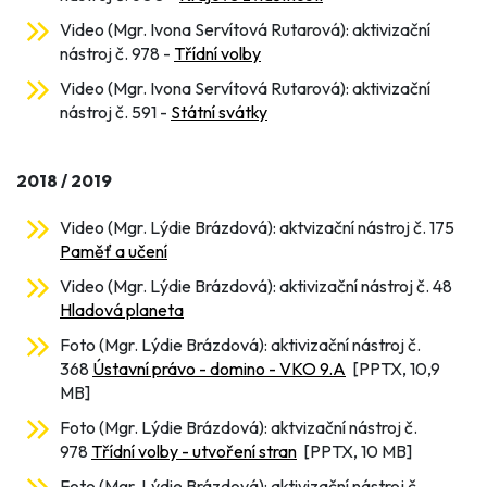
Video (Mgr. Ivona Servítová Rutarová): aktivizační
nástroj č. 978 -
Třídní volby
Video (Mgr. Ivona Servítová Rutarová): aktivizační
nástroj č. 591 -
Státní svátky
2018 / 2019
Video (Mgr. Lýdie Brázdová): aktvizační nástroj č. 175
Paměť a učení
Video (Mgr. Lýdie Brázdová): aktivizační nástroj č. 48
Hladová planeta
Foto (Mgr. Lýdie Brázdová): aktivizační nástroj č.
368
Ústavní právo - domino - VKO 9.A
[PPTX, 10,9
MB]
Foto (Mgr. Lýdie Brázdová): aktvizační nástroj č.
978
Třídní volby - utvoření stran
[PPTX, 10 MB]
Foto (Mgr. Lýdie Brázdová): aktivizační nástroj č.