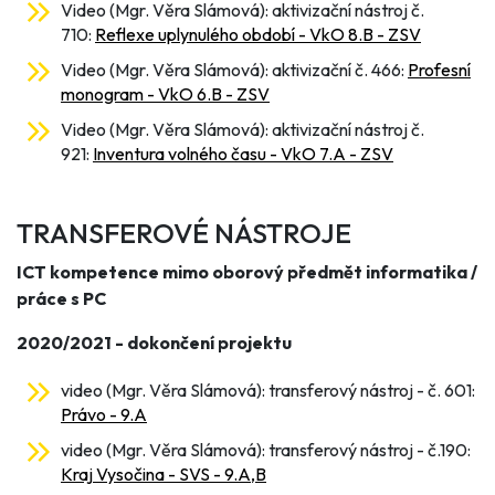
Video (Mgr. Věra Slámová): aktivizační nástroj č.
710:
Reflexe uplynulého období - VkO 8.B - ZSV
Video (Mgr. Věra Slámová): aktivizační č. 466:
Profesní
monogram - VkO 6.B - ZSV
Video (Mgr. Věra Slámová): aktivizační nástroj č.
921:
Inventura volného času - VkO 7.A - ZSV
TRANSFEROVÉ NÁSTROJE
ICT kompetence mimo oborový předmět informatika /
práce s PC
2020/2021 - dokončení projektu
video (Mgr. Věra Slámová): transferový nástroj - č. 601:
Právo - 9.A
video (Mgr. Věra Slámová): transferový nástroj - č.190:
Kraj Vysočina - SVS - 9.A,B